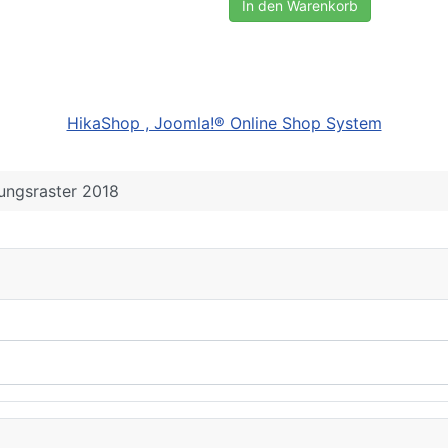
In den Warenkorb
HikaShop , Joomla!® Online Shop System
ungsraster 2018