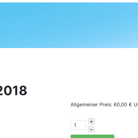
2018
Allgemeiner Preis:
60,00 €
U
+
–